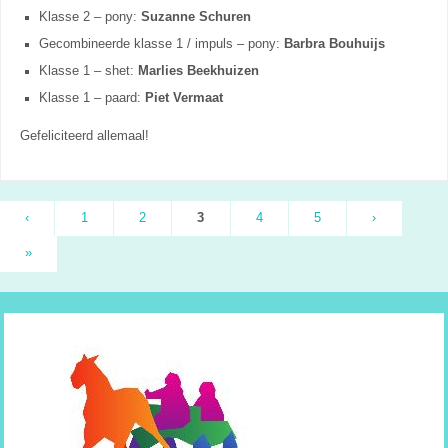
Klasse 2 – pony:
Suzanne Schuren
Gecombineerde klasse 1 / impuls – pony:
Barbra Bouhuijs
Klasse 1 – shet:
Marlies Beekhuizen
Klasse 1 – paard:
Piet Vermaat
Gefeliciteerd allemaal!
‹
1
2
3
4
5
›
»